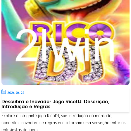
2026-06-22
Descubra o Inovador Jogo RicoDJ: Descrição,
Introdução e Regras
Explore o intrigante jogo RicoDJ, sua introdução ao mercado,
conceitos inovadores e regras que o tornam uma sensação entre os
entusiastas de jogos.