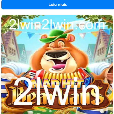
Leia mais