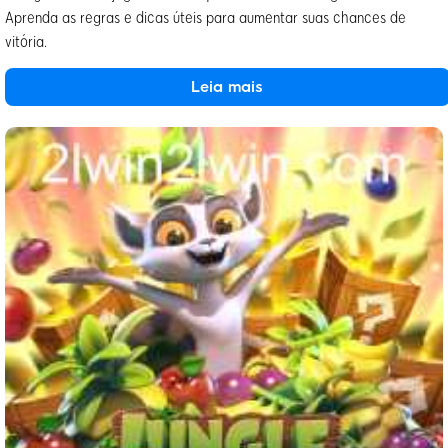
Aprenda as regras e dicas úteis para aumentar suas chances de
vitória.
Leia mais