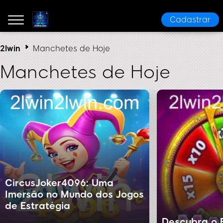
Cadastrar
2lwin
Manchetes de Hoje
Manchetes de Hoje
CircusJoker4096: Uma
Imersão no Mundo dos Jogos
de Estratégia
Descubra o 