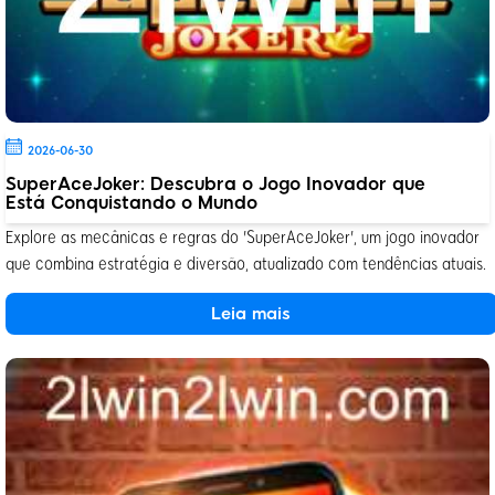
2026-06-30
SuperAceJoker: Descubra o Jogo Inovador que
Está Conquistando o Mundo
Explore as mecânicas e regras do 'SuperAceJoker', um jogo inovador
que combina estratégia e diversão, atualizado com tendências atuais.
Leia mais