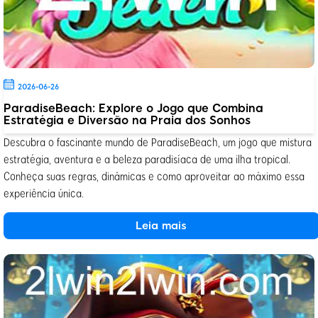
2026-06-26
ParadiseBeach: Explore o Jogo que Combina
Estratégia e Diversão na Praia dos Sonhos
Descubra o fascinante mundo de ParadiseBeach, um jogo que mistura
estratégia, aventura e a beleza paradisíaca de uma ilha tropical.
Conheça suas regras, dinâmicas e como aproveitar ao máximo essa
experiência única.
Leia mais