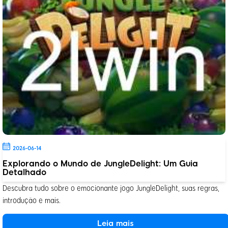
2026-06-14
Explorando o Mundo de JungleDelight: Um Guia
Detalhado
Descubra tudo sobre o emocionante jogo JungleDelight, suas regras,
introdução e mais.
Leia mais