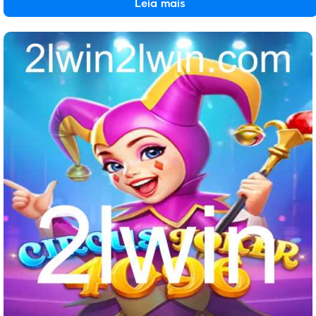
Leia mais