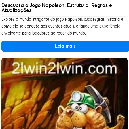
Descubra o Jogo Napoleon: Estrutura, Regras e
Atualizações
Explore o mundo intrigante do jogo Napoleon, suas regras, história e
como ele se conecta aos eventos atuais, criando uma experiência
envolvente para jogadores ao redor do mundo.
Leia mais