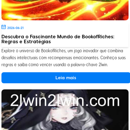
2026-06-21
Descubra o Fascinante Mundo de BookofRiches:
Regras e Estratégias
Explore o universo de BookofRiches, um jogo inovador que combina
desafios intelectuais com recompensas emocionantes. Conheça suas
regras e saiba como vencer usando a palavra-chave 2lwin.
Leia mais