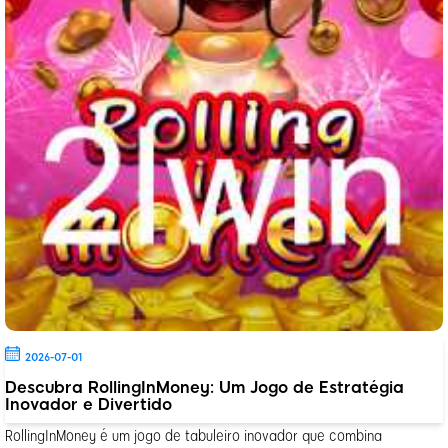
2026-07-01
Descubra RollingInMoney: Um Jogo de Estratégia
Inovador e Divertido
RollingInMoney é um jogo de tabuleiro inovador que combina