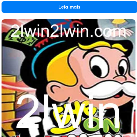
Leia mais