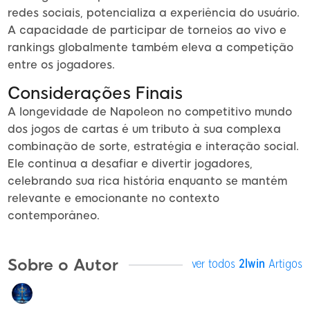
redes sociais, potencializa a experiência do usuário.
A capacidade de participar de torneios ao vivo e
rankings globalmente também eleva a competição
entre os jogadores.
Considerações Finais
A longevidade de Napoleon no competitivo mundo
dos jogos de cartas é um tributo à sua complexa
combinação de sorte, estratégia e interação social.
Ele continua a desafiar e divertir jogadores,
celebrando sua rica história enquanto se mantém
relevante e emocionante no contexto
contemporâneo.
Sobre o Autor
ver todos
2lwin
Artigos