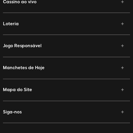
Cassino ao vivo
Loteria
Jogo Responsável
Manchetes de Hoje
Mapa do Site
Siga-nos
Facebook
Twitter