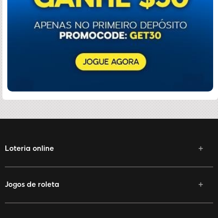
Loteria online
Jogos de roleta