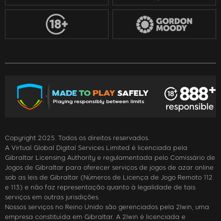
Copyright 2025. Todos os direitos reservados.
A Virtual Global Digital Services Limited é licenciada pela
Gibraltar Licensing Authority e regulamentada pelo Comissário de
Jogos de Gibraltar para oferecer serviços de jogos de azar online
sob as leis de Gibraltar (Números de Licença de Jogo Remoto 112
e 113) e não faz representação quanto à legalidade de tais
serviços em outras jurisdições.
Nossos serviços no Reino Unido são gerenciados pela 2lwin, uma
empresa constituída em Gibraltar. A 2lwin é licenciada e