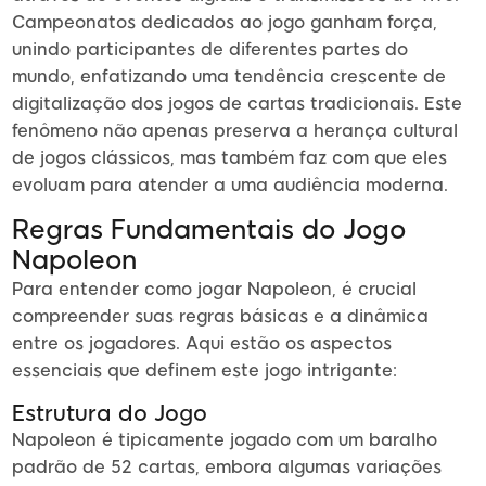
Campeonatos dedicados ao jogo ganham força,
unindo participantes de diferentes partes do
mundo, enfatizando uma tendência crescente de
digitalização dos jogos de cartas tradicionais. Este
fenômeno não apenas preserva a herança cultural
de jogos clássicos, mas também faz com que eles
evoluam para atender a uma audiência moderna.
Regras Fundamentais do Jogo
Napoleon
Para entender como jogar Napoleon, é crucial
compreender suas regras básicas e a dinâmica
entre os jogadores. Aqui estão os aspectos
essenciais que definem este jogo intrigante:
Estrutura do Jogo
Napoleon é tipicamente jogado com um baralho
padrão de 52 cartas, embora algumas variações