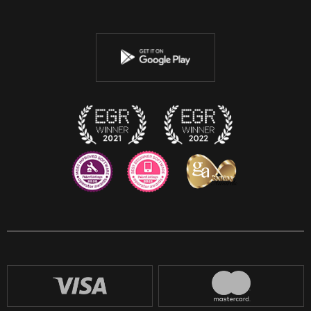
Twitter
Youtube
Instagram
Discord
Twitch
Reddit