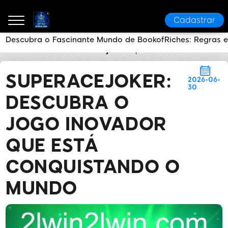
Cadastrar
Descubra o Fascinante Mundo de BookofRiches: Regras e
2lwin
Manchetes de Hoje
SuperAceJoker: Descubr
SUPERACEJOKER:
2026-06-
30
DESCUBRA O
JOGO INOVADOR
QUE ESTÁ
CONQUISTANDO O
MUNDO