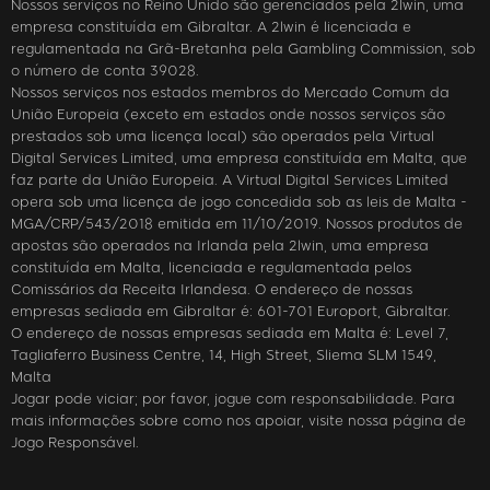
Nossos serviços no Reino Unido são gerenciados pela 2lwin, uma
empresa constituída em Gibraltar. A 2lwin é licenciada e
regulamentada na Grã-Bretanha pela Gambling Commission, sob
o número de conta 39028.
Nossos serviços nos estados membros do Mercado Comum da
União Europeia (exceto em estados onde nossos serviços são
prestados sob uma licença local) são operados pela Virtual
Digital Services Limited, uma empresa constituída em Malta, que
faz parte da União Europeia. A Virtual Digital Services Limited
opera sob uma licença de jogo concedida sob as leis de Malta -
MGA/CRP/543/2018 emitida em 11/10/2019. Nossos produtos de
apostas são operados na Irlanda pela 2lwin, uma empresa
constituída em Malta, licenciada e regulamentada pelos
Comissários da Receita Irlandesa. O endereço de nossas
empresas sediada em Gibraltar é: 601-701 Europort, Gibraltar.
O endereço de nossas empresas sediada em Malta é: Level 7,
Tagliaferro Business Centre, 14, High Street, Sliema SLM 1549,
Malta
Jogar pode viciar; por favor, jogue com responsabilidade. Para
mais informações sobre como nos apoiar, visite nossa página de
Jogo Responsável.