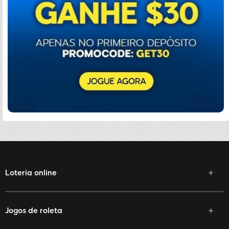
Loteria online
Jogos de roleta