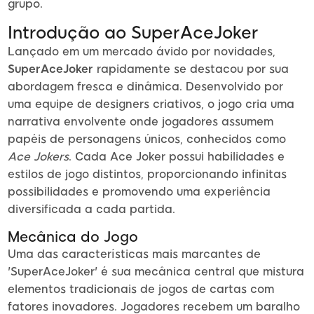
grupo.
Introdução ao SuperAceJoker
Lançado em um mercado ávido por novidades,
SuperAceJoker
rapidamente se destacou por sua
abordagem fresca e dinâmica. Desenvolvido por
uma equipe de designers criativos, o jogo cria uma
narrativa envolvente onde jogadores assumem
papéis de personagens únicos, conhecidos como
Ace Jokers
. Cada Ace Joker possui habilidades e
estilos de jogo distintos, proporcionando infinitas
possibilidades e promovendo uma experiência
diversificada a cada partida.
Mecânica do Jogo
Uma das características mais marcantes de
'SuperAceJoker' é sua mecânica central que mistura
elementos tradicionais de jogos de cartas com
fatores inovadores. Jogadores recebem um baralho