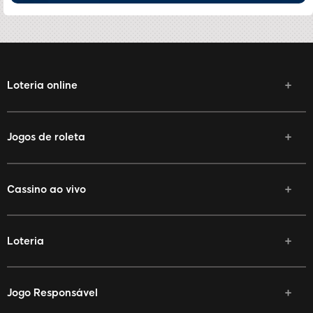
Loteria online
Jogos de roleta
Cassino ao vivo
Loteria
Jogo Responsável