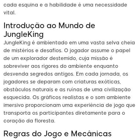
cada esquina e a habilidade é uma necessidade
vital.
Introdução ao Mundo de
JungleKing
JungleKing é ambientado em uma vasta selva cheia
de mistérios e desafios. O jogador assume o papel
de um explorador destemido, cuja missão é
sobreviver aos rigores do ambiente enquanto
desvenda segredos antigos. Em cada jornada, os
jogadores se deparam com criaturas exóticas,
obstáculos naturais e as ruínas de uma civilização
esquecida. Os gráficos realistas e o som ambiente
imersivo proporcionam uma experiência de jogo que
transporta os participantes diretamente para o
coração da floresta.
Regras do Jogo e Mecânicas