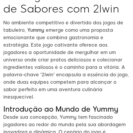
de Sabores com 2lwin
No ambiente competitivo e divertido dos jogos de
tabuleiro,
Yummy
emerge como uma proposta
emocionante que combina gastronomia e
estratégia. Este jogo cativante oferece aos
jogadores a oportunidade de mergulhar em um
universo onde criar pratos deliciosos e colecionar
ingredientes valiosos é o caminho para a vitória. A
palavra-chave '2lwin' encapsula a essência do jogo,
onde duas equipes competem para alcançar o
sabor perfeito em uma aventura culinária
inesquecível.
Introdução ao Mundo de Yummy
Desde sua concepção, Yummy tem fascinado
jogadores ao redor do mundo pela sua abordagem
inovadora e dinâmica. O cenário do jogo é