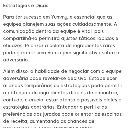
Estratégias e Dicas:
Para ter sucesso em Yummy, é essencial que as
equipes planejem suas ações cuidadosamente. A
comunicação dentro da equipe é vital, pois
compartilhá-la permitirá ajustes táticos rápidos e
eficazes. Priorizar a coleta de ingredientes raros
pode garantir uma vantagem significativa sobre o
adversário.
Além disso, a habilidade de negociar com a equipe
adversária pode revelar-se decisiva. Estabelecer
alianças temporárias ou estratégicas pode permitir
a obtenção de ingredientes difíceis de encontrar,
contudo, é crucial estar atento a possíveis blefes e
estratégias contrárias. Entender o perfil e as
preferências dos jurados pode orientar as escolhas
de receita, aumentando as chances de