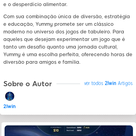
e o desperdício alimentar.
Com sua combinação única de diversão, estratégia
e educação, Yummy promete ser um clássico
moderno no universo dos jogos de tabuleiro. Para
aqueles que desejam experimentar um jogo que é
tanto um desafio quanto uma jornada cultural,
Yummy é uma escolha perfeita, oferecendo horas de
diversão para amigos e família.
Sobre o Autor
ver todos
2lwin
Artigos
2lwin