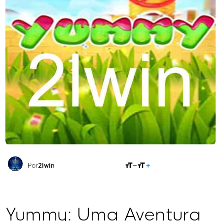
COMPARTILHAR
Por
2lwin
Yummy: Uma Aventura