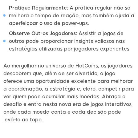
Pratique Regularmente:
A prática regular não só
melhora o tempo de reação, mas também ajuda a
aperfeiçoar o uso de power-ups.
Observe Outros Jogadores:
Assistir a jogos de
outros pode proporcionar insights valiosos nas
estratégias utilizadas por jogadores experientes.
Ao mergulhar no universo de HotCoins, os jogadores
descobrem que, além de ser divertido, o jogo
oferece uma oportunidade excelente para melhorar
a coordenação, a estratégia e, claro, competir para
ver quem pode acumular mais moedas. Abraça o
desafio e entra nesta nova era de jogos interativos,
onde cada moeda conta e cada decisão pode
levá-lo ao topo.