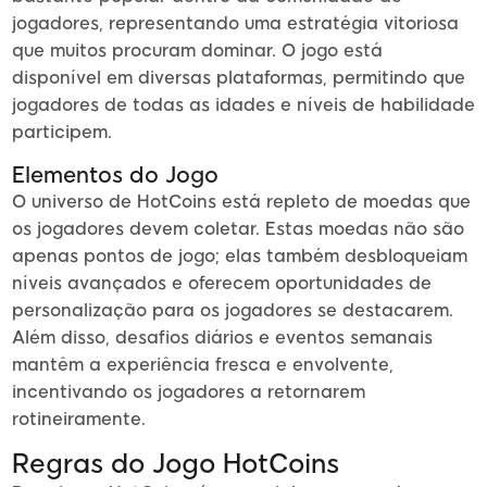
jogadores, representando uma estratégia vitoriosa
que muitos procuram dominar. O jogo está
disponível em diversas plataformas, permitindo que
jogadores de todas as idades e níveis de habilidade
participem.
Elementos do Jogo
O universo de HotCoins está repleto de moedas que
os jogadores devem coletar. Estas moedas não são
apenas pontos de jogo; elas também desbloqueiam
níveis avançados e oferecem oportunidades de
personalização para os jogadores se destacarem.
Além disso, desafios diários e eventos semanais
mantêm a experiência fresca e envolvente,
incentivando os jogadores a retornarem
rotineiramente.
Regras do Jogo HotCoins