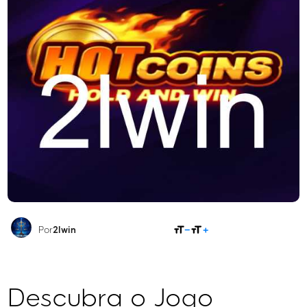
COMPARTILHAR
Por
2lwin
Descubra o Jogo