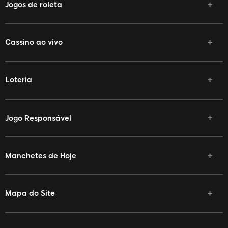
Jogos de roleta
Cassino ao vivo
Loteria
Jogo Responsável
Manchetes de Hoje
Mapa do Site