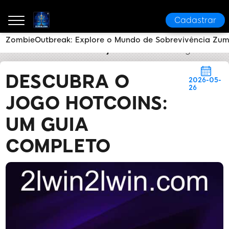
Cadastrar
ZombieOutbreak: Explore o Mundo de Sobrevivência Zum
2lwin
Manchetes de Hoje
Descubra o Jogo HotCoi
DESCUBRA O
2026-05-
26
JOGO HOTCOINS:
UM GUIA
COMPLETO