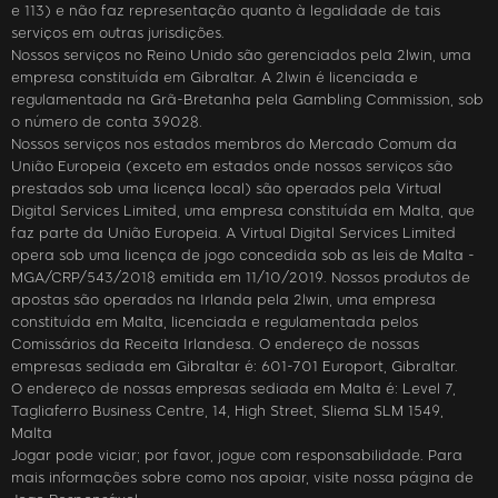
e 113) e não faz representação quanto à legalidade de tais
serviços em outras jurisdições.
Nossos serviços no Reino Unido são gerenciados pela 2lwin, uma
empresa constituída em Gibraltar. A 2lwin é licenciada e
regulamentada na Grã-Bretanha pela Gambling Commission, sob
o número de conta 39028.
Nossos serviços nos estados membros do Mercado Comum da
União Europeia (exceto em estados onde nossos serviços são
prestados sob uma licença local) são operados pela Virtual
Digital Services Limited, uma empresa constituída em Malta, que
faz parte da União Europeia. A Virtual Digital Services Limited
opera sob uma licença de jogo concedida sob as leis de Malta -
MGA/CRP/543/2018 emitida em 11/10/2019. Nossos produtos de
apostas são operados na Irlanda pela 2lwin, uma empresa
constituída em Malta, licenciada e regulamentada pelos
Comissários da Receita Irlandesa. O endereço de nossas
empresas sediada em Gibraltar é: 601-701 Europort, Gibraltar.
O endereço de nossas empresas sediada em Malta é: Level 7,
Tagliaferro Business Centre, 14, High Street, Sliema SLM 1549,
Malta
Jogar pode viciar; por favor, jogue com responsabilidade. Para
mais informações sobre como nos apoiar, visite nossa página de